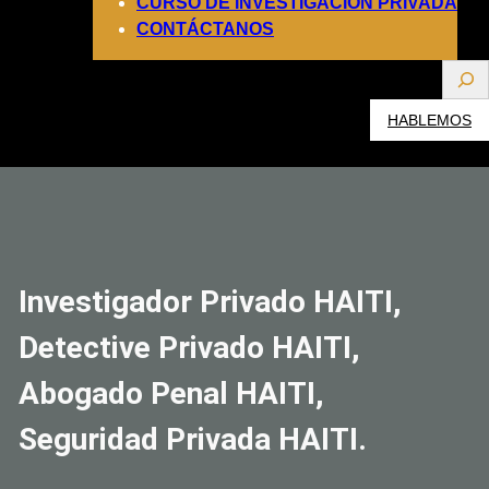
CURSO DE INVESTIGACIÓN PRIVADA
CONTÁCTANOS
S
e
HABLEMOS
a
r
c
h
Investigador Privado HAITI,
Detective Privado HAITI,
Abogado Penal HAITI,
Seguridad Privada HAITI.