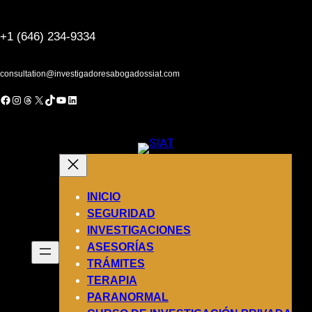
Saltar
al
+1 (646) 234-9334
contenido
consultation@investigadoresabogadossiat.com
acebook
Instagram
Threads
X
TikTok
YouTube
LinkedIn
INICIO
SEGURIDAD
INVESTIGACIONES
ASESORÍAS
TRÁMITES
TERAPIA
PARANORMAL