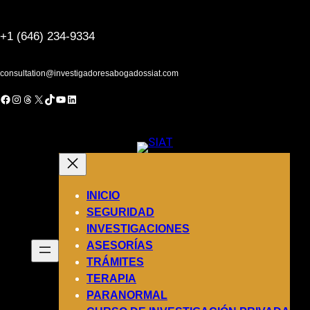
Saltar
al
+1 (646) 234-9334
contenido
consultation@investigadoresabogadossiat.com
acebook
Instagram
Threads
X
TikTok
YouTube
LinkedIn
INICIO
SEGURIDAD
INVESTIGACIONES
ASESORÍAS
TRÁMITES
TERAPIA
PARANORMAL