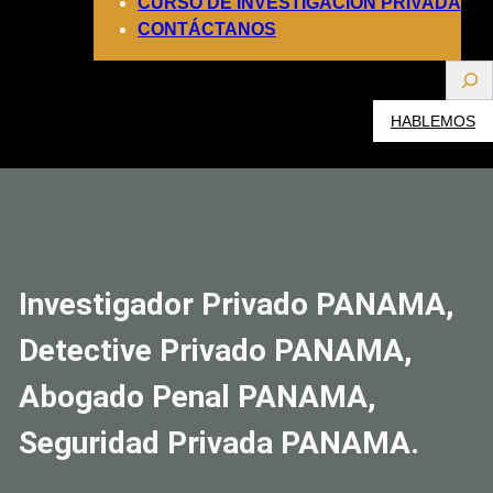
CURSO DE INVESTIGACIÓN PRIVADA
CONTÁCTANOS
S
e
HABLEMOS
a
r
c
h
Investigador Privado PANAMA,
Detective Privado PANAMA,
Abogado Penal PANAMA,
Seguridad Privada PANAMA.