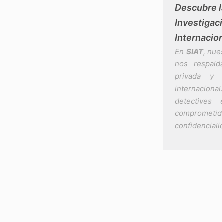
Descubre l
Investigac
Internacion
En
SIAT
, nue
nos respald
privada y 
internacion
detectives 
compromet
confidenciali