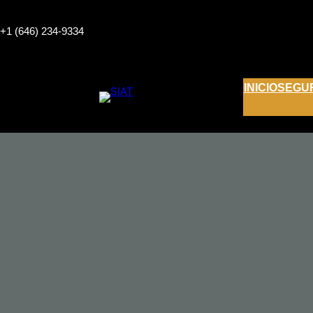
Saltar
al
+1 (646) 234-9334
contenido
INICIO
SEGU