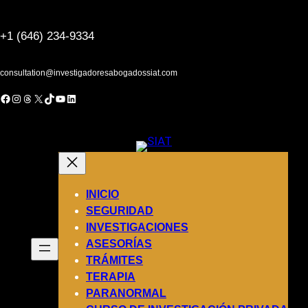
Saltar
al
+1 (646) 234-9334
contenido
consultation@investigadoresabogadossiat.com
acebook
Instagram
Threads
X
TikTok
YouTube
LinkedIn
INICIO
SEGURIDAD
INVESTIGACIONES
ASESORÍAS
TRÁMITES
TERAPIA
PARANORMAL