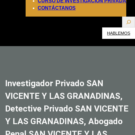
CURSO DE INVESTIGACIÓN PRIVADA
CONTÁCTANOS
S
e
HABLEMOS
a
r
c
h
Investigador Privado SAN
VICENTE Y LAS GRANADINAS,
Detective Privado SAN VICENTE
Y LAS GRANADINAS, Abogado
Penal SAN VICENTE Y LAS