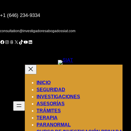
Saltar
al
+1 (646) 234-9334
contenido
consultation@investigadoresabogadossiat.com
acebook
Instagram
Threads
X
TikTok
YouTube
LinkedIn
INICIO
SEGURIDAD
INVESTIGACIONES
ASESORÍAS
TRÁMITES
TERAPIA
PARANORMAL