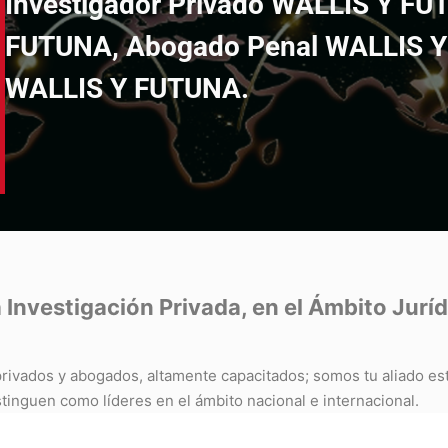
Investigador Privado WALLIS Y FU
FUTUNA, Abogado Penal WALLIS Y 
WALLIS Y FUTUNA.
Investigación Privada, en el Ámbito Jurídi
rivados y abogados, altamente capacitados; somos tu aliado est
tinguen como líderes en el ámbito nacional e internacional.