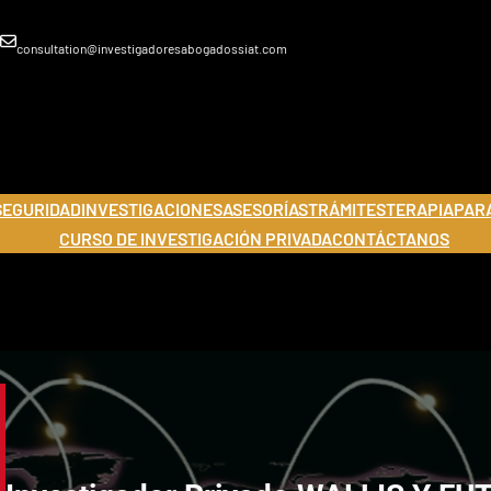
consultation@investigadoresabogadossiat.com
SEGURIDAD
INVESTIGACIONES
ASESORÍAS
TRÁMITES
TERAPIA
PAR
CURSO DE INVESTIGACIÓN PRIVADA
CONTÁCTANOS