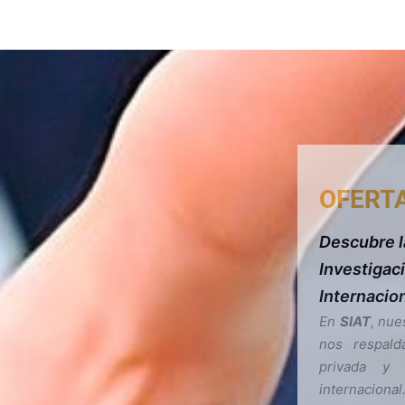
OFERT
Descubre l
Investigac
Internacion
En
SIAT
, nue
nos respald
privada y 
internacion