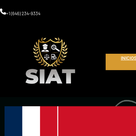
Saltar
al
+1 (646) 234-9334
contenido
INICIO