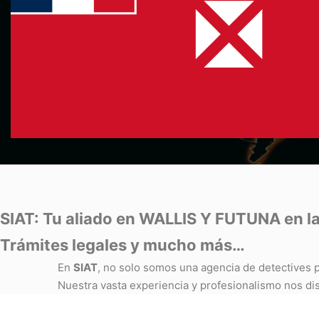
SIAT: Tu aliado en WALLIS Y FUTUNA en la 
Trámites legales y mucho más…
En
SIAT
, no solo somos una agencia de detectives p
Nuestra vasta experiencia y profesionalismo nos dis