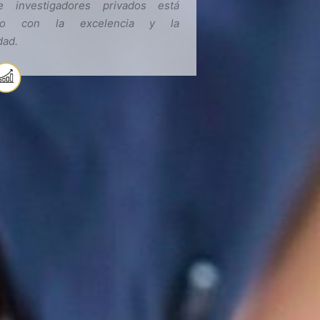
e investigadores privados está
ido con la excelencia y la
dad.