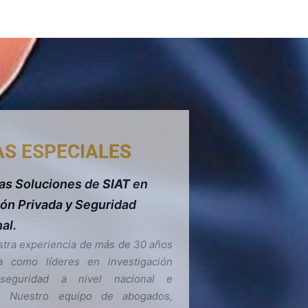
AS ESPECIALES
as Soluciones de
SIAT
en
ión Privada y Seguridad
al.
stra experiencia de más de 30 años
a como líderes en investigación
seguridad a nivel nacional e
al. Nuestro equipo de abogados,