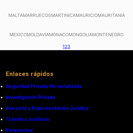
MALTA
MARRUECOS
MARTINICA
MAURICIO
MAURITANIA
MEXICO
MOLDAVIA
MONACO
MONGOLIA
MONTENEGRO
1
2
3
Enlaces rápidos
Seguridad Privada Personalizada
Investigación Privada
Asesoría y Representación Jurídica
Trámites Jurídicos
Paranormal