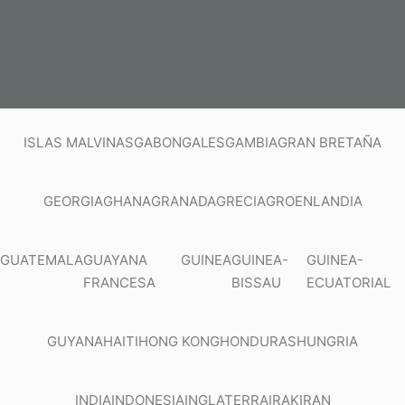
ISLAS MALVINAS
GABON
GALES
GAMBIA
GRAN BRETAÑA
GEORGIA
GHANA
GRANADA
GRECIA
GROENLANDIA
GUATEMALA
GUAYANA
GUINEA
GUINEA-
GUINEA-
FRANCESA
BISSAU
ECUATORIAL
GUYANA
HAITI
HONG KONG
HONDURAS
HUNGRIA
INDIA
INDONESIA
INGLATERRA
IRAK
IRAN