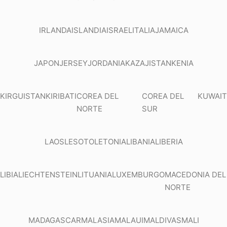
IRLANDA
ISLANDIA
ISRAEL
ITALIA
JAMAICA
JAPON
JERSEY
JORDANIA
KAZAJISTAN
KENIA
KIRGUISTAN
KIRIBATI
COREA DEL
COREA DEL
KUWAIT
NORTE
SUR
LAOS
LESOTO
LETONIA
LIBANIA
LIBERIA
LIBIA
LIECHTENSTEIN
LITUANIA
LUXEMBURGO
MACEDONIA DEL
NORTE
MADAGASCAR
MALASIA
MALAUI
MALDIVAS
MALI