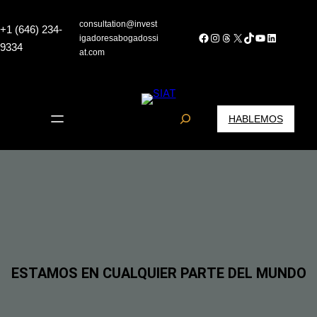
consultation@invest
+1 (646) 234-
Facebook
Instagram
Threads
X
TikTok
YouTube
LinkedIn
igadoresabogadossi
9334
at.com
S
HABLEMOS
e
a
r
c
h
ESTAMOS EN CUALQUIER PARTE DEL MUNDO